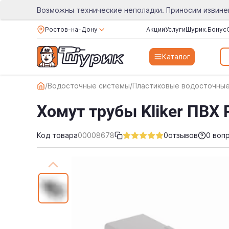
Возможны технические неполадки. Приносим извине
Ростов-на-Дону
Акции
Услуги
Шурик.Бонус
Каталог
/
Водосточные системы
/
Пластиковые водосточны
Хомут трубы Kliker ПВХ 
Код товара
00008678
0
отзывов
0 воп