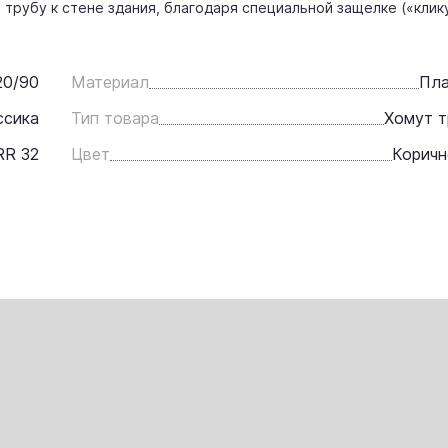
т трубу к стене здания, благодаря специальной защелке («клик
20/90
Материал
Пла
ссика
Тип товара
Хомут 
RR 32
Цвет
Коричн