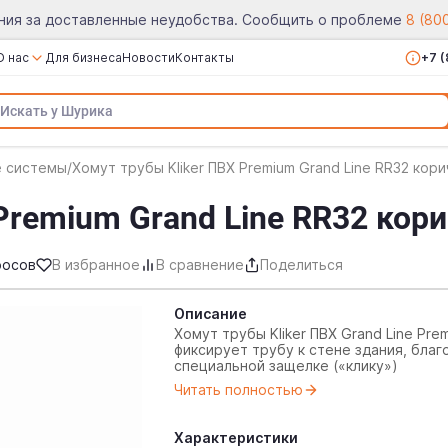
ния за доставленные неудобства. Сообщить о проблеме
8 (80
О нас
Для бизнеса
Новости
Контакты
+7 
О компании
Сертификаты
Реквизиты
е системы
/
Хомут трубы Kliker ПВХ Premium Grand Line RR32 кор
Вакансии
Premium Grand Line RR32 кор
Отзывы
росов
В избранное
В сравнение
Поделиться
Описание
Хомут трубы Kliker ПВХ Grand Line Pre
фиксирует трубу к стене здания, благ
специальной защелке («клику»)
Читать полностью
Характеристики