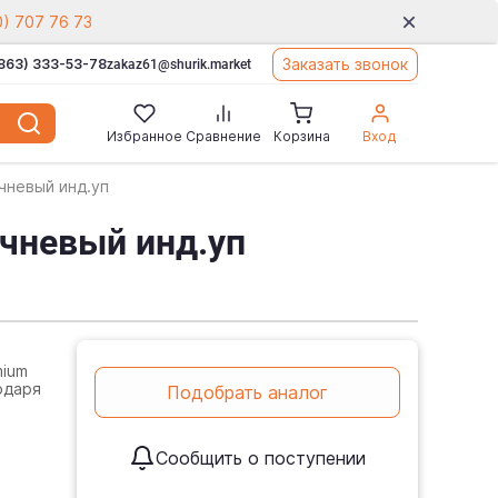
0) 707 76 73
Заказать звонок
(863) 333-53-78
zakaz61@shurik.market
Избранное
Сравнение
Корзина
Вход
ичневый инд.уп
ичневый инд.уп
mium
одаря
Подобрать аналог
Сообщить о поступении