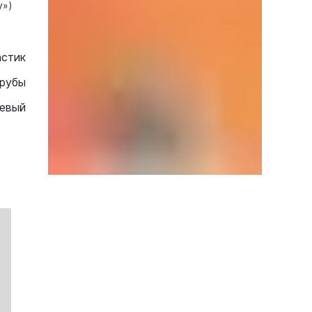
у»)
стик
трубы
евый