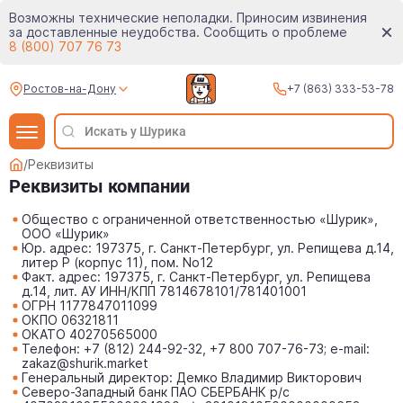
Возможны технические неполадки. Приносим извинения
за доставленные неудобства. Сообщить о проблеме
8 (800) 707 76 73
Ростов-на-Дону
+7 (863) 333-53-78
/
Реквизиты
Реквизиты компании
Общество с ограниченной ответственностью «Шурик»,
ООО «Шурик»
Юр. адрес: 197375, г. Санкт-Петербург, ул. Репищева д.14,
литер Р (корпус 11), пом. No12
Факт. адрес: 197375, г. Санкт-Петербург, ул. Репищева
д.14, лит. АУ ИНН/КПП 7814678101/781401001
ОГРН 1177847011099
ОКПО 06321811
ОКАТО 40270565000
Телефон: +7 (812) 244-92-32, +7 800 707-76-73; e-mail:
zakaz@shurik.market
Генеральный директор: Демко Владимир Викторович
Северо-Западный банк ПАО СБЕРБАНК р/с