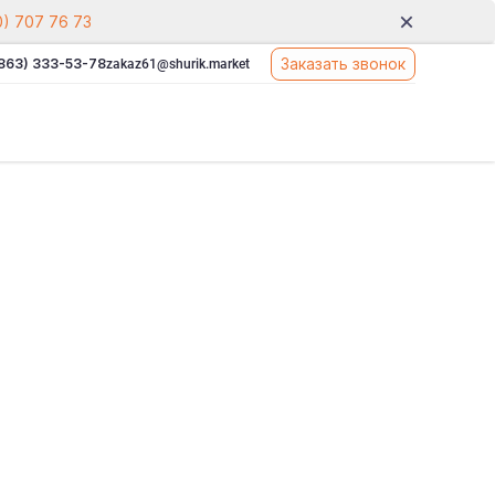
0) 707 76 73
Заказать звонок
(863) 333-53-78
zakaz61@shurik.market