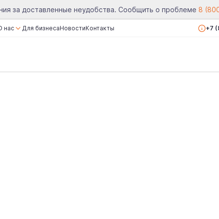
ния за доставленные неудобства. Сообщить о проблеме
8 (80
О нас
Для бизнеса
Новости
Контакты
+7 
О компании
Сертификаты
Реквизиты
Вакансии
Отзывы