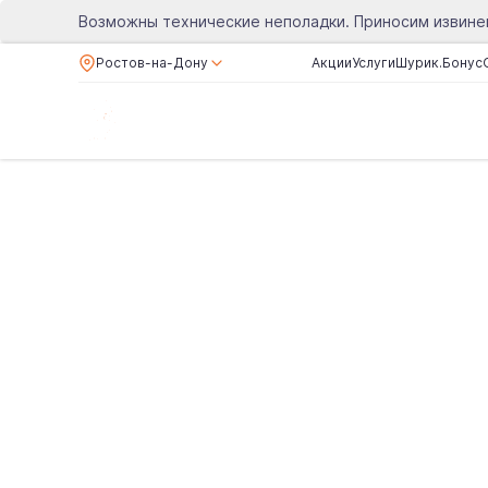
Возможны технические неполадки. Приносим извине
Ростов-на-Дону
Акции
Услуги
Шурик.Бонус