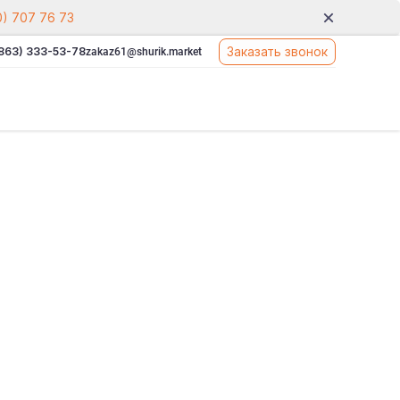
0) 707 76 73
Заказать звонок
(863) 333-53-78
zakaz61@shurik.market