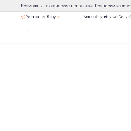
Возможны технические неполадки. Приносим извине
Ростов-на-Дону
Акции
Услуги
Шурик.Бонус