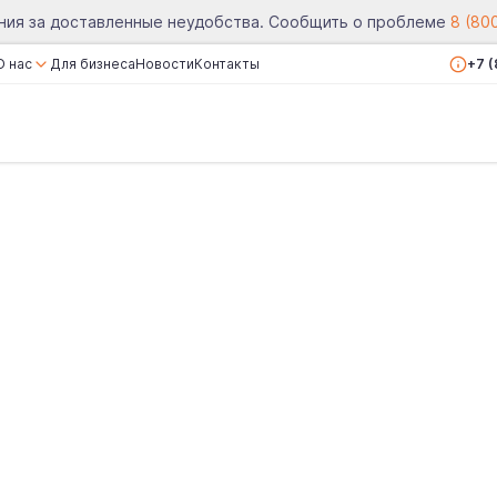
ния за доставленные неудобства. Сообщить о проблеме
8 (80
О нас
Для бизнеса
Новости
Контакты
+7 
О компании
Сертификаты
Реквизиты
Вакансии
Отзывы