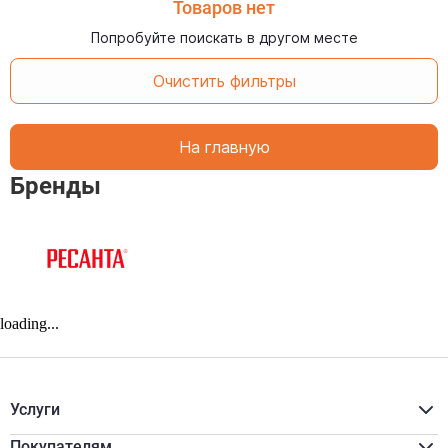
Товаров нет
Попробуйте поискать в другом месте
Очистить фильтры
На главную
Бренды
loading...
Услуги
Расчёт материалов
Доставка
Покупателям